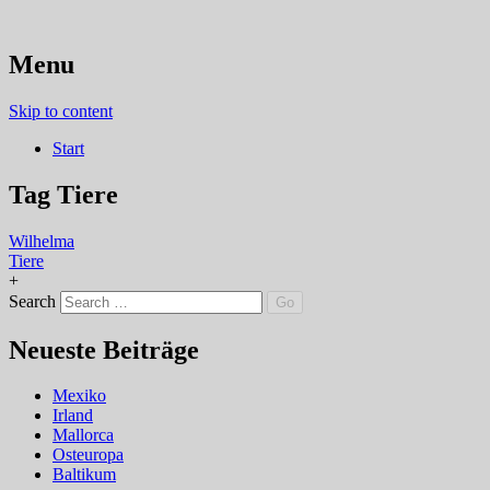
Fotografie von olli
Menu
Fotografie-ol.li
Skip to content
Start
Tag
Tiere
Wilhelma
Tiere
+
Search
Neueste Beiträge
Mexiko
Irland
Mallorca
Osteuropa
Baltikum