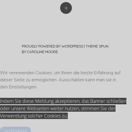
+
PROUDLY POWERED BY WORDPRESS
|
THEME: SPUN
BY
CAROLINE MOORE
.
Wir verewenden Cookies, um Ihnen die beste Erfahrung auf
dieser Seite zu ermöglichen. Ausschalten kann man sie in
den
Einstellungen
.
Indem Sie diese Meldung akzeptieren, das Banner schließen
oder unsere Webseiten weiter nutzen, stimmen Sie der
Verwendung solcher Cookies zu.
AKZEPTIEREN