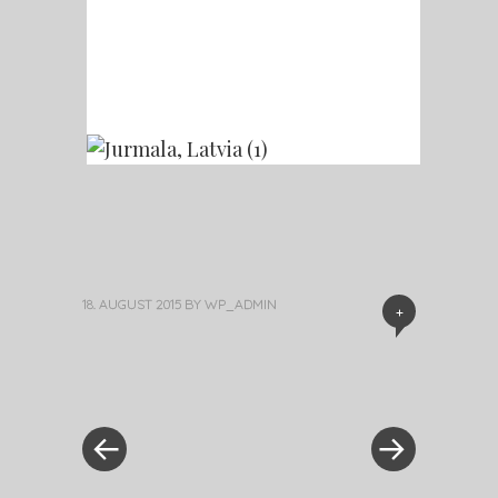
18. AUGUST 2015
BY
WP_ADMIN
+
« Previous Post
Next Post »
Post navigation