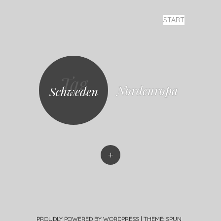
SKIP TO CONTENT
START
MENU
Fotografie-
ol.li
Tag
Nordeuropa
Schweden
+
PROUDLY POWERED BY WORDPRESS
|
THEME: SPUN